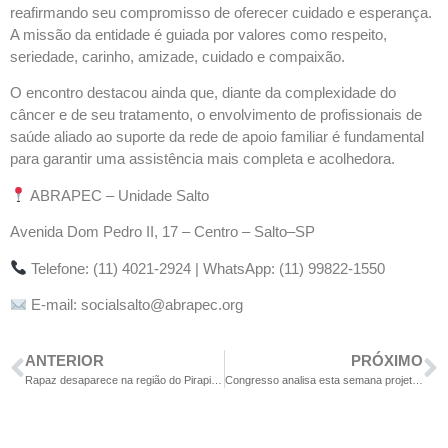
reafirmando seu compromisso de oferecer cuidado e esperança.
A missão da entidade é guiada por valores como respeito,
seriedade, carinho, amizade, cuidado e compaixão.
O encontro destacou ainda que, diante da complexidade do
câncer e de seu tratamento, o envolvimento de profissionais de
saúde aliado ao suporte da rede de apoio familiar é fundamental
para garantir uma assistência mais completa e acolhedora.
ABRAPEC – Unidade Salto
Avenida Dom Pedro II, 17 – Centro – Salto–SP
Telefone: (11) 4021-2924 | WhatsApp: (11) 99822-1550
E-mail: socialsalto@abrapec.org
ANTERIOR
PRÓXIMO
Rapaz desaparece na região do Pirapitingui e família está à sua procura
Congresso analisa esta semana projetos para proteger infância na rede